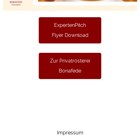
ExpertenPitch
Flyer Download
Zur Privatrösterei
Bonafede
Impressum