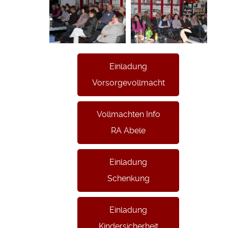
Einladung
Vorsorgevollmacht
Vollmachten Info
RA Abele
Einladung
Schenkung
Einladung
Kindersicherheit